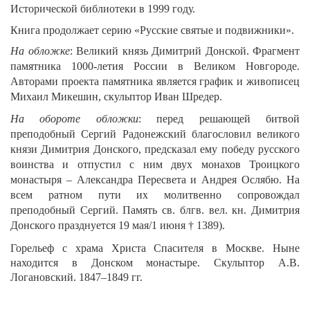
Исторической библиотеки в 1999 году.
Книга продолжает серию «Русские святые и подвижники».
На обложке
: Великий князь Димитрий Донской. Фрагмент
памятника 1000-летия России в Великом Новгороде.
Авторами проекта памятника является график и живописец
Михаил Микешин, скульптор Иван Шредер.
На обороте обложки
: перед решающей битвой
преподобный Сергий Радонежский благословил великого
князи Димитрия Донского, предсказал ему победу русского
воинства и отпустил с ним двух монахов Троицкого
монастыря – Александра Пересвета и Андрея Ослябю. На
всем ратном пути их молитвенно сопровождал
преподобный Сергий. Память св. блгв. вел. кн. Димитрия
Донского празднуется 19 мая/1 июня † 1389).
Горельеф с храма Христа Спасителя в Москве. Ныне
находится в Донском монастыре. Скульптор А.В.
Логановский. 1847–1849 гг.