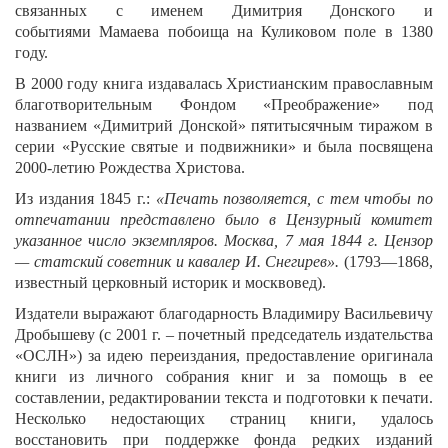
связанных с именем Димитрия Донского и
событиями Мамаева побоища на Куликовом поле в 1380
году.
В 2000 году книга издавалась Христианским православным
благотворительным Фондом «Преображение» под
названием «Димитрий Донской» пятитысячным тиражом в
серии «Русские святые и подвижники» и была посвящена
2000-летию Рождества Христова.
Из издания 1845 г.:
«Печать позволяется, с тем чтобы по
отпечатании представлено было в Цензурный комитет
указанное число экземпляров. Москва, 7 мая 1844 г. Цензор
— статский советник и кавалер И. Снегирев».
(1793—1868,
известный церковный историк и москвовед).
Издатели выражают благодарность Владимиру Васильевичу
Дробышеву (с 2001 г. – почетный председатель издательства
«ОСЛН») за идею переиздания, предоставление оригинала
книги из личного собрания книг и за помощь в ее
составлении, редактировании текста и подготовки к печати.
Несколько недостающих страниц книги, удалось
восстановить при поддержке фонда редких изданий