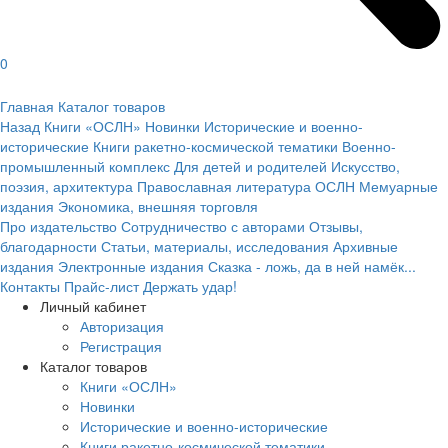
0
Главная
Каталог товаров
Назад
Книги «ОСЛН»
Новинки
Исторические и военно-
исторические
Книги ракетно-космической тематики
Военно-
промышленный комплекс
Для детей и родителей
Искусство,
поэзия, архитектура
Православная литература ОСЛН
Мемуарные
издания
Экономика, внешняя торговля
Про издательство
Сотрудничество с авторами
Отзывы,
благодарности
Статьи, материалы, исследования
Архивные
издания
Электронные издания
Сказка - ложь, да в ней намёк...
Контакты
Прайс-лист
Держать удар!
Личный кабинет
Авторизация
Регистрация
Каталог товаров
Книги «ОСЛН»
Новинки
Исторические и военно-исторические
Книги ракетно-космической тематики