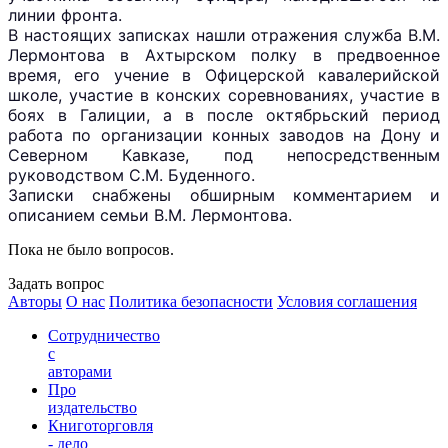
линии фронта.
В настоящих записках нашли отражения служба В.М.
Лермонтова в Ахтырском полку в предвоенное
время, его учение в Офицерской кавалерийской
школе, участие в конских соревнованиях, участие в
боях в Галиции, а в после октябрьский период
работа по организации конных заводов на Дону и
Северном Кавказе, под непосредственным
руководством С.М. Буденного.
Записки снабжены обширным комментарием и
описанием семьи В.М. Лермонтова.
Пока не было вопросов.
Задать вопрос
Авторы
О нас
Политика безопасности
Условия соглашения
Сотрудничество
с
авторами
Про
издательство
Книготорговля
- дело