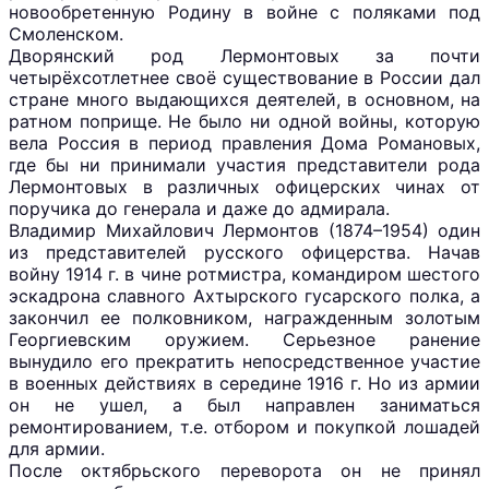
новообретенную Родину в войне с поляками под
Смоленском.
Дворянский род Лермонтовых за почти
четырёхсотлетнее своё существование в России дал
стране много выдающихся деятелей, в основном, на
ратном поприще. Не было ни одной войны, которую
вела Россия в период правления Дома Романовых,
где бы ни принимали участия представители рода
Лермонтовых в различных офицерских чинах от
поручика до генерала и даже до адмирала.
Владимир Михайлович Лермонтов (1874–1954) один
из представителей русского офицерства. Начав
войну 1914 г. в чине ротмистра, командиром шестого
эскадрона славного Ахтырского гусарского полка, а
закончил ее полковником, награжденным золотым
Георгиевским оружием. Серьезное ранение
вынудило его прекратить непосредственное участие
в военных действиях в середине 1916 г. Но из армии
он не ушел, а был направлен заниматься
ремонтированием, т.е. отбором и покупкой лошадей
для армии.
После октябрьского переворота он не принял