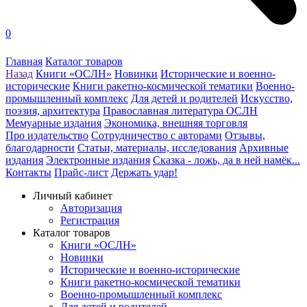
0
Главная
Каталог товаров
Назад
Книги «ОСЛН»
Новинки
Исторические и военно-
исторические
Книги ракетно-космической тематики
Военно-
промышленный комплекс
Для детей и родителей
Искусство,
поэзия, архитектура
Православная литература ОСЛН
Мемуарные издания
Экономика, внешняя торговля
Про издательство
Сотрудничество с авторами
Отзывы,
благодарности
Статьи, материалы, исследования
Архивные
издания
Электронные издания
Сказка - ложь, да в ней намёк...
Контакты
Прайс-лист
Держать удар!
Личный кабинет
Авторизация
Регистрация
Каталог товаров
Книги «ОСЛН»
Новинки
Исторические и военно-исторические
Книги ракетно-космической тематики
Военно-промышленный комплекс
Для детей и родителей