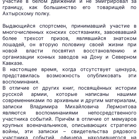
участие в белом движении и не эмигрировал за
границу, как большинство его товарищей по
Ахтырскому полку.
Выдающийся спортсмен, принимавший участие в
многочисленных конских состязаниях, завоевавший
более трехсот призов, являвшийся знатоком
лошадей, он вторую половину своей жизни при
новой власти посвятил восстановлению и
организации конных заводов на Дону и Северном
Кавказе.
В настоящее время, когда отсутствует цензура,
представилась возможность опубликовать эти
воспоминания.
В отличие от других книг, посвящённых истории
русской армии, которые написаны нашими
современниками по архивным и другим материалам,
записки Владимира Михайловича Лермонтова
являются воспоминаниями непосредственного
участника событий. Причём в отличие от мемуаров
крупных военачальников, описывающих стратегию
войны, эти записки – свидетельства рядового
участника событий, офицера, находившегося на