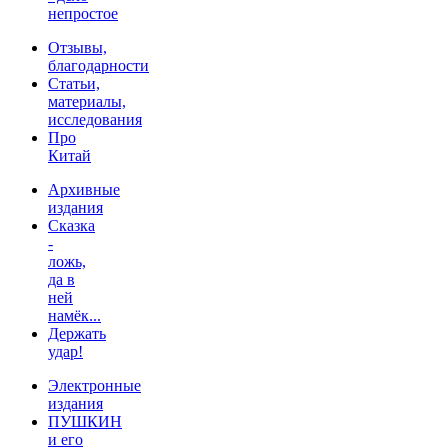
непростое
Отзывы,
благодарности
Статьи,
материалы,
исследования
Про
Китай
Архивные
издания
Сказка
-
ложь,
да в
ней
намёк...
Держать
удар!
Электронные
издания
ПУШКИН
и его