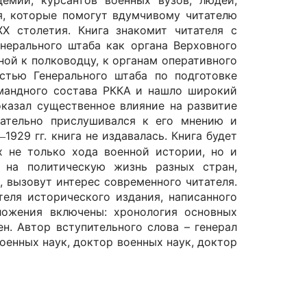
демий, курсантов военных вузов, людей,
я, которые помогут вдумчивому читателю
X столетия. Книга знакомит читателя с
нерального штаба как органа Верховного
ой к полководцу, к органам оперативного
остью Генерального штаба по подготовке
омандного состава РККА и нашло широкий
оказал существенное влияние на развитие
мательно прислушивался к его мнению и
7
1929 гг. книга не издавалась. Книга будет
–
х не только хода военной истории, но и
 на политическую жизнь разных стран,
, вызовут интерес современного читателя.
еля исторического издания, написанного
ложения включены: хронология основных
ен. Автор вступительного слова – генерал
оенных наук, доктор военных наук, доктор