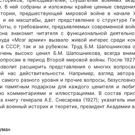
ториков, преподавателей, слушателей военных ака
. В ней собраны и изложены крайне ценные сведени
тории, предшествующей мировой войне в начале X
 и ее масштабы, дает представление о структуре Ге
боты, о требованиях, предъявляемых современной войн
она знакомит читателя с функциональной деятельн
руда «Мозг армии» вызвало живой интерес среди к
 в СССР, так и за рубежом. Труд Б.М. Шапошникова 
 очень высоко ценил Б.М. Шапошникова, всегда вни
вопросам в период Второй мировой войны. После 192
озволит расширить представления о многих вопроса
й нас действительности. Например, взгляд автора
самого разного уровня и прочие вопросы, безусловно
и памятным подарком для каждого ценителя и любит
но комментариями и иллюстрациями. В состав при
а книгу генерала А.Е. Снесарева (1927); указатель им
ный военный историк и теоретик, президент Академии в
ума»