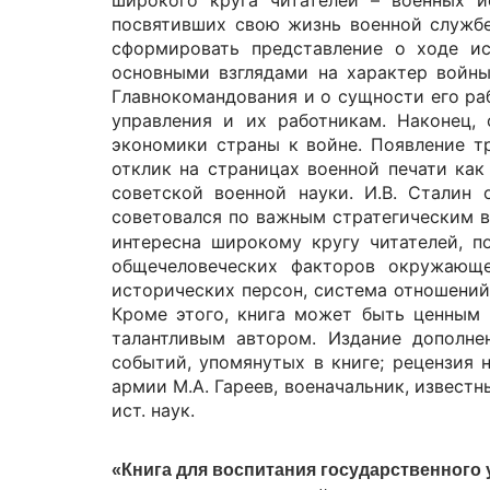
широкого круга читателей – военных ис
посвятивших свою жизнь военной службе
сформировать представление о ходе ис
основными взглядами на характер войны
Главнокомандования и о сущности его ра
управления и их работникам. Наконец, 
экономики страны к войне. Появление т
отклик на страницах военной печати как
советской военной науки. И.В. Сталин
советовался по важным стратегическим 
интересна широкому кругу читателей, п
общечеловеческих факторов окружающе
исторических персон, система отношений 
Кроме этого, книга может быть ценным 
талантливым автором. Издание дополне
событий, упомянутых в книге; рецензия н
армии М.А. Гареев, военачальник, извест
ист. наук.
«Книга для воспитания государственного 