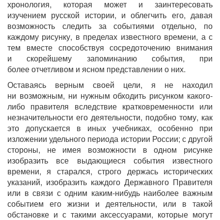
хро
нология, которая может и заинтересовать
изучени
ем русской истории, и облегчить его, давая
возмож
ность следить за событиями отдельно, по
каждому
рисунку, в пределах известного времени, а с
тем
вместе способствуя сосредоточению внимания
и
скорейшему запоминанию события, при
более
отчетливом и ясном представлении о них.
Оставаясь верным своей цели, я не находил
ни
возможным, ни нужным обходить рисунком како
го-
либо правителя вследствие кратковременности
или
незначительности его деятельности, подобно
тому, как
это допускается в иных учебниках, осо
бенно при
изложении удельного периода истории
России; с другой
стороны, не имея возможности в
одном рисунке
изобразить все выдающиеся собы
тия известного
времени, я старался, строго держась
исторических
указаний, изобразить каждого
Державного Правителя
или в связи с одним каким-
нибудь наиболее важным
событием его жизни и
деятельности, или в такой
обстановке и с такими
аксессуарами, которые могут