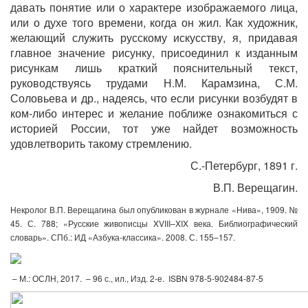
давать понятие или о
характере изображаемого лица,
или о духе того вре
мени, когда он жил. Как художник,
желающий слу
жить русскому искусству, я, придавая
главное зна
чение рисунку, присоединил к изданным
рисункам
лишь краткий пояснительный текст,
руководству
ясь трудами Н.М. Карамзина, С.М.
Соловьева и др.,
надеясь, что если рисунки возбудят в
ком-либо
интерес и желание поближе ознакомиться с
исто
рией России, тот уже найдет возможность
удовлет
ворить такому стремлению.
С.-Петербург, 1891 г.
В.П. Верещагин.
Некролог В.П. Верещагина был опубликован в журнале «Нива», 1909. №
45. С. 788; «Русские живописцы XVIII–XIX века. Библиографический
словарь». СПб.: ИД «Азбука-
классика». 2008. С. 155–157.
–
М.: ОСЛН, 2017.
–
96 с., ил., Изд. 2-е. ISBN 978-5-902484-87-5