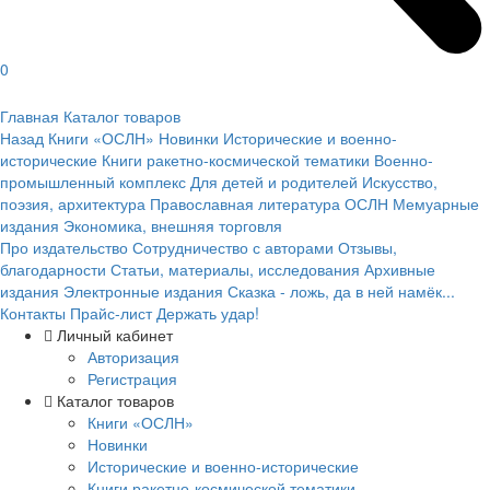
0
Главная
Каталог товаров
Назад
Книги «ОСЛН»
Новинки
Исторические и военно-
исторические
Книги ракетно-космической тематики
Военно-
промышленный комплекс
Для детей и родителей
Искусство,
поэзия, архитектура
Православная литература ОСЛН
Мемуарные
издания
Экономика, внешняя торговля
Про издательство
Сотрудничество с авторами
Отзывы,
благодарности
Статьи, материалы, исследования
Архивные
издания
Электронные издания
Сказка - ложь, да в ней намёк...
Контакты
Прайс-лист
Держать удар!
Личный кабинет
Авторизация
Регистрация
Каталог товаров
Книги «ОСЛН»
Новинки
Исторические и военно-исторические
Книги ракетно-космической тематики