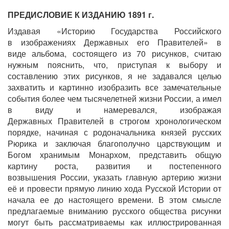
ПРЕДИСЛОВИЕ К ИЗДАНИЮ 1891 г.
Издавая «Историю Государства Российского
в
изображениях Державных его Правителей» в
виде
альбома, состоящего из 70 рисунков, считаю
нуж
ным пояснить, что, приступая к выбору и
составле
нию этих рисунков, я не задавался целью
захватить
и картинно изобразить все замечательные
события
более чем тысячелетней жизни России, а имел
в
виду и намеревался, изображая
Державных
Правителей в строгом хронологическом
порядке,
начиная с родоначальника князей русских
Рюрика
и заключая благополучно царствующим и
Богом
хранимым Монархом, представить общую
картину
роста, развития и постепенного
возвышения
России, указать главную артерию жизни
её и прове
сти прямую линию хода Русской Истории от
начала
ее до настоящего времени. В этом смысле
предлага
емые вниманию русского общества рисунки
могут
быть рассматриваемы как иллюстрированная