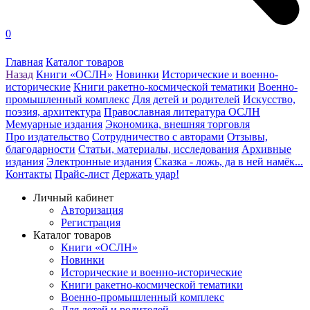
0
Главная
Каталог товаров
Назад
Книги «ОСЛН»
Новинки
Исторические и военно-
исторические
Книги ракетно-космической тематики
Военно-
промышленный комплекс
Для детей и родителей
Искусство,
поэзия, архитектура
Православная литература ОСЛН
Мемуарные издания
Экономика, внешняя торговля
Про издательство
Сотрудничество с авторами
Отзывы,
благодарности
Статьи, материалы, исследования
Архивные
издания
Электронные издания
Сказка - ложь, да в ней намёк...
Контакты
Прайс-лист
Держать удар!
Личный кабинет
Авторизация
Регистрация
Каталог товаров
Книги «ОСЛН»
Новинки
Исторические и военно-исторические
Книги ракетно-космической тематики
Военно-промышленный комплекс
Для детей и родителей