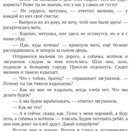
кормить? Разве ты не знаешь, что у нас у самих не густо!
— Не сердись, матушка, — ответил мальчик, — у
каждой из них своё счастье.
— Выброси их из дому, не хочу, чтоб они были здесь! —
раскричалась мать.
— Хорошо, матушка, они здесь не останутся, но и я с
ними уйду.
— Иди, куда хочешь! — крикнула мать, ещё больше
рассердившись, и заперла за сыном дверь.
Отправился мальчик по дороге, а собачка, котёнок и
лягушонок следом за ним поплелись. Шли они, шли,
подошли к большому городу. Присели отдохнуть. Сидит
мальчик и тяжело вздыхает.
— Что с тобою, братец? — спрашивает лягушонок. —
Почему ты так тяжело вздыхаешь?
— Как же мне не вздыхать, когда хлеба нет. Что мы
делать будем?
— А мы будем зарабатывать, — ответил лягушонок.
— Как же это?
— А я сейчас скажу, как. Голос у меня хороший, я буду
петь, а собачка и котёнок — плясать. Будем потешать ребят, а
они нам денег на хлеб дадут. Давай попробуем!
Встали они и пошли. Вошли в город и остановились