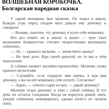
ВОЛШЕБНАЯ КОРОБОЧКА.
Болгарская народная сказка
У одной женщины был мальчик. Он ходил в школу.
Каждое утро перед уходом мать давала ему денежку и
говорила:
— Возьми, сыночек, эту денежку и купи себе коврижку.
Вот раз пошёл он в школу и видит — трое злых
мальчишек безжалостно стегают хворостинами маленькую
собачонку.
— Эй, — крикнул мальчик, — зачем бьёте щенка?
— Не твоё дело. Иди своей дорогой, не то мы и тебя
поколотим!
А собачка визжит жалобно-прежалобно. Мальчик снова
крикнул мучителям:
— Слушайте, если отдадите мне щенка, я вам дам
денежку, а вы на неё коврижку себе купите. Согласны?
— Ладно, — ответил один из них, — давай денежку!
Мальчик отдал денежку и взял с собой собачку. В тот
день он остался голодным. Когда он вернулся домой, мать,
увидев собачонку, поморщилась, однако ничего не сказала
сыну.