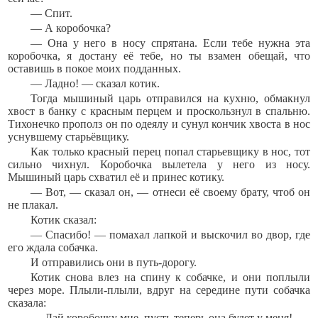
— Спит.
— А коробочка?
— Она у него в носу спрятана. Если тебе нужна эта
коробочка, я достану её тебе, но ты взамен обещай, что
оставишь в покое моих подданных.
— Ладно! — сказал котик.
Тогда мышиный царь отправился на кухню, обмакнул
хвост в банку с красным перцем и проскользнул в спальню.
Тихонечко прополз он по одеялу и сунул кончик хвоста в нос
уснувшему старьёвщику.
Как только красный перец попал старьевщику в нос, тот
сильно чихнул. Коробочка вылетела у него из носу.
Мышиный царь схватил её и принес котику.
— Вот, — сказал он, — отнеси её своему брату, чтоб он
не плакал.
Котик сказал:
— Спасибо! — помахал лапкой и выскочил во двор, где
его ждала собачка.
И отправились они в путь-дорогу.
Котик снова влез на спину к собачке, и они поплыли
через море. Плыли-плыли, вдруг на середине пути собачка
сказала:
— Дай коробочку мне, пусть теперь она будет у меня!