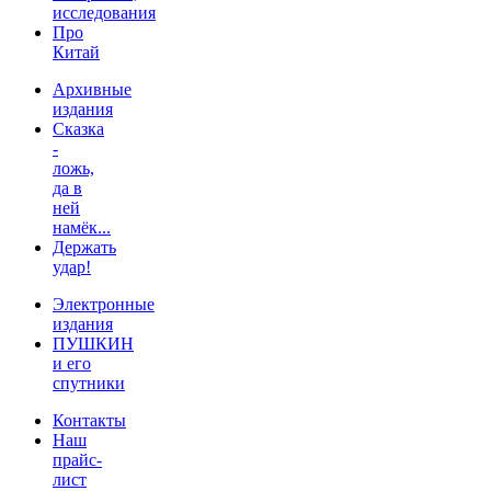
исследования
Про
Китай
Архивные
издания
Сказка
-
ложь,
да в
ней
намёк...
Держать
удар!
Электронные
издания
ПУШКИН
и его
спутники
Контакты
Наш
прайс-
лист