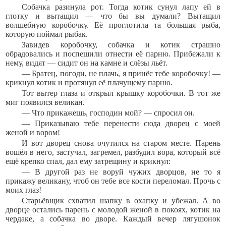
Собачка разинула рот. Тогда котик сунул лапу ей в
глотку и вытащил — что бы вы думали? Вытащил
волшебную коробочку. Её проглотила та большая рыба,
которую поймал рыбак.
Завидев коробочку, собачка и котик страшно
обрадовались и поспешили отнести её парню. Прибежали к
нему, видят — сидит он на камне и слёзы льёт.
— Братец, погоди, не плачь, я принёс тебе коробочку! —
крикнул котик и протянул её плачущему парню.
Тот вытер глаза и открыл крышку коробочки. В тот же
миг появился великан.
— Что прикажешь, господин мой? — спросил он.
— Приказываю тебе перенести сюда дворец с моей
женой и вором!
И вот дворец снова очутился на старом месте. Парень
вошёл в него, застучал, загремел, разбудил вора, который всё
ещё крепко спал, дал ему затрещину и крикнул:
— В другой раз не воруй чужих дворцов, не то я
прикажу великану, чтоб он тебе все кости переломал. Прочь с
моих глаз!
Старьёвщик схватил шапку в охапку и убежал. А во
дворце остались парень с молодой женой в покоях, котик на
чердаке, а собачка во дворе. Каждый вечер лягушонок