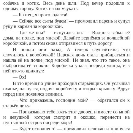
собачка и котик. Весь день шли. Под вечер подошли к
одному городу. Котик начал мяукать:
— Братец, я проголодался!
— Сейчас все сыты будем! — промолвил парень и сунул
руку в карман за коробочкой.
— Где же она? — испугался он. — Видно я забыл её
дома, на полке, под миской. Давайте вернёмся за волшебной
коробочкой, а потом снова отправимся в путь-дорогу.
И пошли они назад. А теперь слушайте-ка, что
случилось с коробочкой! Царская дочь стала прибираться и
нашла её на полке, под миской. Не зная, что это такое, она
выбросила её за окно. Коробочка упала посреди улицы, и в
ней кто-то крикнул:
— Ох!
В это время по улице проходил старьёвщик. Он услышал
оханье, нагнулся, поднял коробочку и открыл крышку. Вдруг
перед ним появился великан.
— Что прикажешь, господин мой? — обратился он к
старьёвщику.
— Приказываю тебе взять этот дворец и вместе со мной
и девушкой, которая смотрит в окошко, перенести на
пустынный остров посреди моря!
— Будет исполнено! — промолвил великан и принялся