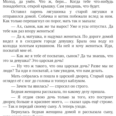
Молод, да умён. Что ж, бери... Когда тебе что-нибудь
понадобится, открой крышку. Сам увидишь, что будет.
Оставил парень лягушонка у старой лягушки и
отправился домой. Собачка и котик побежали вслед за ним.
Как только перешагнул он порог, мать так и заахала:
— Ах, сынок, как же ты вырос! Уже и усы отпустил. Да
тебе как раз впору жениться!
— Да я, матушка, и надумал жениться. По дороге домой
видел я в соседнем городе девушку. Брала она воду из
колодца золотым кувшином. На ней и хочу жениться. Иди,
посватай мне её.
— Как же я тебе её посватаю, сынок? Да ты знаешь, что
это за девушка? Это царская дочь!
— Ну что ж такого, что она царская дочь? Разве мы не
люди? Ты иди и посватай, а там увидим, что нам делать.
Мать собралась и пошла в царский дворец. Старый царь
оглядел её с ног до головы и топнул каблуком.
— Зачем ты явилась? — спросил он строго.
Бедная женщина рассказала, по какому делу пришла.
— Я отдам свою дочь только за того, кто построит
дворец больше и красивее моего, — сказал царь ещё строже.
— Так и передай своему сыну. А теперь уходи.
Вернулась бедная женщина домой и рассказала сыну,