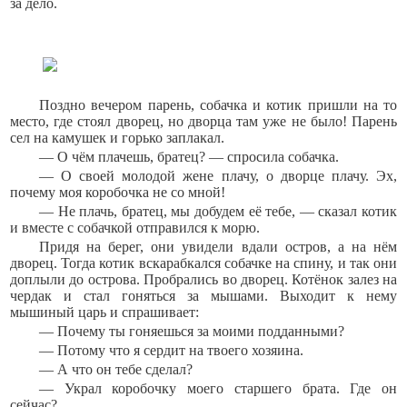
за дело.
Поздно вечером парень, собачка и котик пришли на то
место, где стоял дворец, но дворца там уже не было! Парень
сел на камушек и горько заплакал.
— О чём плачешь, братец? — спросила собачка.
— О своей молодой жене плачу, о дворце плачу. Эх,
почему моя коробочка не со мной!
— Не плачь, братец, мы добудем её тебе, — сказал котик
и вместе с собачкой отправился к морю.
Придя на берег, они увидели вдали остров, а на нём
дворец. Тогда котик вскарабкался собачке на спину, и так они
доплыли до острова. Пробрались во дворец. Котёнок залез на
чердак и стал гоняться за мышами. Выходит к нему
мышиный царь и спрашивает:
— Почему ты гоняешься за моими подданными?
— Потому что я сердит на твоего хозяина.
— А что он тебе сделал?
— Украл коробочку моего старшего брата. Где он
сейчас?