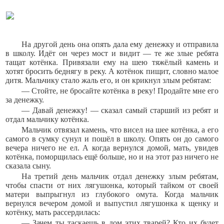
На другой день она опять дала ему денежку и отправила
в школу. Идёт он через мост и видит — те же злые ребята
тащат котёнка. Привязали ему на шею тяжёлый камень и
хотят бросить беднягу в реку. А котёнок пищит, словно малое
дитя. Мальчику стало жаль его, и он крикнул злым ребятам:
— Стойте, не бросайте котёнка в реку! Продайте мне его
за денежку.
— Давай денежку! — сказал самый старший из ребят и
отдал мальчику котёнка.
Мальчик отвязал камень, что висел на шее котёнка, а его
самого в сумку сунул и пошёл в школу. Опять он до самого
вечера ничего не ел. А когда вернулся домой, мать, увидев
котёнка, поморщилась ещё больше, но и на этот раз ничего не
сказала сыну.
На третий день мальчик отдал денежку злым ребятам,
чтобы спасти от них лягушонка, который тайком от своей
матери выпрыгнул из глубокого омута. Когда мальчик
вернулся вечером домой и выпустил лягушонка к щенку и
котёнку, мать рассердилась:
— Зачем ты таскаешь в дом этих тварей? Кто их будет