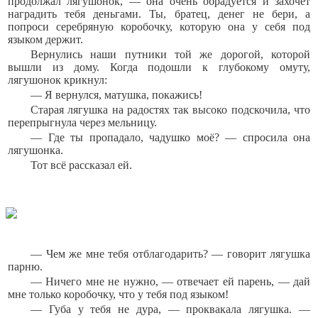
продолжал лягушонок, — она очень обрадуется и захочет
наградить тебя деньгами. Ты, братец, денег не бери, а
попроси серебряную коробочку, которую она у себя под
языком держит.
Вернулись наши путники той же дорогой, которой
вышли из дому. Когда подошли к глубокому омуту,
лягушонок крикнул:
— Я вернулся, матушка, покажись!
Старая лягушка на радостях так высоко подскочила, что
перепрыгнула через мельницу.
— Где ты пропадало, чадушко моё? — спросила она
лягушонка.
Тот всё рассказал ей.
— Чем же мне тебя отблагодарить? — говорит лягушка
парню.
— Ничего мне не нужно, — отвечает ей парень, — дай
мне только коробочку, что у тебя под языком!
— Губа у тебя не дура, — проквакала лягушка. —