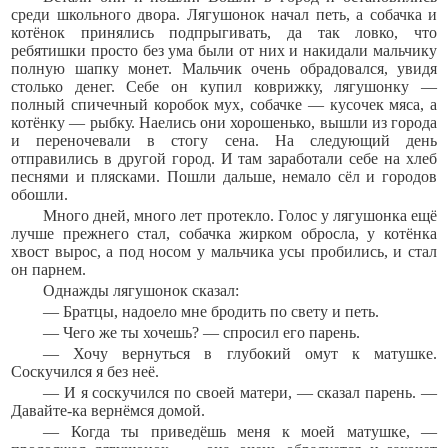
среди школьного двора. Лягушонок начал петь, а собачка и
котёнок принялись подпрыгивать, да так ловко, что
ребятишки просто без ума были от них и накидали мальчику
полную шапку монет. Мальчик очень обрадовался, увидя
столько денег. Себе он купил коврижку, лягушонку —
полный спичечный коробок мух, собачке — кусочек мяса, а
котёнку — рыбку. Наелись они хорошенько, вышли из города
и переночевали в стогу сена. На следующий день
отправились в другой город. И там заработали себе на хлеб
песнями и плясками. Пошли дальше, немало сёл и городов
обошли.
Много дней, много лет протекло. Голос у лягушонка ещё
лучше прежнего стал, собачка жирком обросла, у котёнка
хвост вырос, а под носом у мальчика усы пробились, и стал
он парнем.
Однажды лягушонок сказал:
— Братцы, надоело мне бродить по свету и петь.
— Чего же ты хочешь? — спросил его парень.
— Хочу вернуться в глубокий омут к матушке.
Соскучился я без неё.
— И я соскучился по своей матери, — сказал парень. —
Давайте-ка вернёмся домой.
— Когда ты приведёшь меня к моей матушке, —