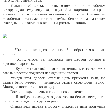
чего хочет старый царь.
Услышав её слова, парень вспомнил про коробочку,
которую дала ему лягушка, вынул её из кармана и открыл
крышку, а была та крышка величиной с ноготок. Сначала из
коробочки показалась тонкая струйка белого дыма, а потом
этот дым превратился в великана ростом с тополь.
— Что прикажешь, господин мой? — обратился великан
к парню.
— Хочу, чтобы ты построил мне дворец больше и
красивее царского.
— Будет исполнено! — ответил великан, и тотчас же к
самым небесам поднялся невиданный дворец.
Увидев этот дворец, старый царь прикусил язык, но
делать было нечего — пришлось отдать свою дочь парню.
Молодые поселились во дворце.
Вот однажды парень и говорит своей жене:
— Я пойду погляжу, что делается на белом свете, а ты
сиди дома и жди, покуда я вернусь.
Отправился парень в дорогу, следом за ним тронулись