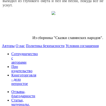
выходил из глубокого омута и пел им песни, покуда все не
уснут.
Из сборника "Сказки славянских народов".
Авторы
О нас
Политика безопасности
Условия соглашения
Сотрудничество
с
авторами
Про
издательство
Книготорговля
- дело
непростое
Отзывы,
благодарности
Статьи,
материалы,