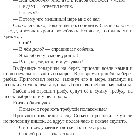
— Не дам! — ответил котик.
— Почему?
— Потому что мышиный царь мне её дал.
Слово за слово, товарищи поссорились. Стали бороться
в воде, и котик выронил коробочку. Всплеснул он лапками и
крикнул:
— Стой!
— В чём дело? — спрашивает собачка.
— Я коробочку в море уронил!
— Вот уж услужил, так услужил!
Выбрались товарищи на берег, присели возле камня и
стали печально глядеть на море... В то время пришёл на берег
рыбак. Приготовил невод, закинул его в море, вытянул на
песок и ахнул: в нём запуталась большая-пребольшая рыбина.
Рыбак выпотрошил рыбу, сунул её в сумку, требуху на
песок выбросил и ушёл прочь.
Котик облизнулся:
— Пойдём с горя хоть требухой полакомимся.
Принялись товарищи за еду. Собачка проглотила чуть ли
не половину кишок, да вдруг подавилась и начала скулить.
— Ой-ой-ой, у меня в глотке что-то застряло!
— Открой рот! — сказал котик.