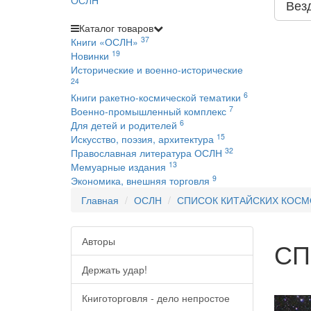
Вез
Каталог
товаров
37
Книги «ОСЛН»
19
Новинки
Исторические и военно-исторические
24
6
Книги ракетно-космической тематики
7
Военно-промышленный комплекс
6
Для детей и родителей
15
Искусство, поэзия, архитектура
32
Православная литература ОСЛН
13
Мемуарные издания
9
Экономика, внешняя торговля
Главная
ОСЛН
СПИСОК КИТАЙСКИХ КОСМ
Авторы
СП
Держать удар!
Книготорговля - дело непростое