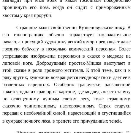
выглядит при этом волк и какой тоскливой покорностью
проникнута его поза, когда он сидит с примороженным
хвостом у края проруби!
Страшное мало свойственно Кузнецову-сказочнику. В
его иллюстрациях обычно торжествует положительное
начало, а присущий художнику легкий юмор превращает даже
грозную бабу-ягу в несколько комический персонаж. Более
устрашающе изображены персонажи в сказке о медведе на
липовой ноге. Добродушный простак-Мишка выступает в
этой сказке в роли грозного мстителя. К этой теме, как и к
ряду других, художник возвращается неоднократно и дает ее в
различных вариантах. Особенно трагически насыщенной
кажется одна из гравюр на картоне, где медведь несет старуху
по освещенному лунным светом лесу, тоже страшному,
сказочно таинственному, настороженному. Страх старухи
передан с необычайной силой, нарастающий и сгустившийся
в сумраке ночного леса, в трепете его причудливых теней.