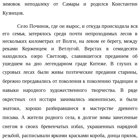
зимовок неподалеку от Самары и родился Константин
Кузнецов.
Село Починок, где он вырос, и откуда происходила вся
его семья, затерялось среди почти непроходимых лесов в
нескольких километрах от Волги, на левом ее берегу, между
реками Керженцем и Ветлугой. Верстах в семидесяти
находилось озеро Светлояр, славившегося преданием об
ушедшем на дно легендарном граде Китеже. В глухих и
суровых лесах
были живы поэтические предания старины,
бережно передавались от поколения к поколению традиции и
навыки народного художественного творчества. В ряде
окрестных сел исстари занимались иконописью, и были
знатоки, хорошо разбиравшиеся в мастерстве древнего
письма. А жители родного села, в долгие зимы занесенные
снегом в своих бревенчатых избах, украшенных нарядной
резьбой, расписывали яркими красками короба, донца прялок,