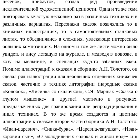
песенок, прибауток, создав ряд произведений
исключительной художественной ценности. Одна и та же тема
повторялась зачастую несколько раз в различных техниках и в
различных вариантах. Персонажи сказок появлялись то в
книжных иллюстрациях, то в самостоятельных станковых
листах, то объединялись в сложных, увлекающе интересных
больших композициях. На одном и том же листе можно было
увидеть и лису, летящую на журавле, и медведя в повозке, и
козу на мельнице, и спешащих куда-то забавных ежей.
Помимо иллюстраций к сказкам в сборнике А.Н. Толстого, он
сделал ряд иллюстраций для небольших отдельных книжечек
сказок, частично в технике литографии (народные сказки
«Колобок», «Лисичка со скалочкой», С.Я. Маршак «Сказка о
глупом мышонке» и другие), частично в рисунках,
предназначенных для гравирования или репродуцирования в
иных техниках. В то же время создаются и цветные
иллюстрации к сказкам второй части сборника А.Н. Толстого:
«Иван-царевич», «Сивка-бурка», «Царевна-лягушка», «Иван-
коровий сын», «О молодильных яблоках и живой воде» и к