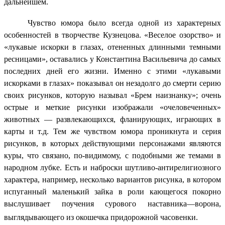
дальнейшем.
Чувство юмора было всегда одной из характерных
особенностей в творчестве Кузнецова. «Веселое озорство» и
«лукавые искорки в глазах, отененных длинными темными
ресницами», оставались у Константина Васильевича до самых
последних дней его жизни. Именно с этими «лукавыми
искорками в глазах» показывал он незадолго до смерти серию
своих рисунков, которую называл «Брем наизнанку»; очень
острые и меткие рисунки изображали «очеловеченных»
животных — развлекающихся, фланирующих, играющих в
карты и т.д. Тем же чувством юмора проникнута и серия
рисунков, в которых действующими персонажами являются
куры, что связано, по-видимому, с подобными же темами в
народном лубке. Есть и наброски шутливо-антирелигиозного
характера, например, несколько вариантов рисунка, в котором
испуганный маленький зайка в роли кающегося покорно
выслушивает поучения сурового наставника—ворона,
выглядывающего из окошечка придорожной часовенки.