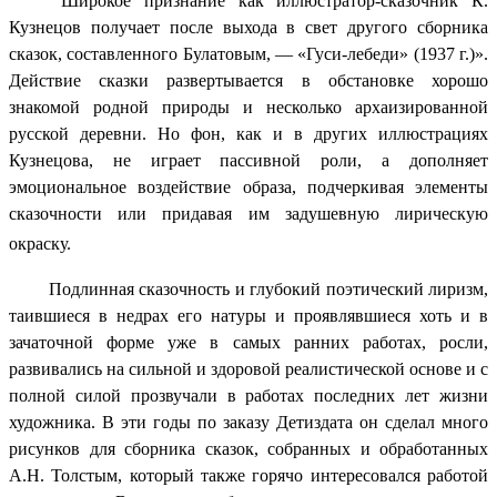
Широкое признание как иллюстратор-сказочник К.
Кузнецов получает после выхода в свет другого сборника
сказок, составленного Булатовым, — «Гуси-лебеди» (1937 г.)».
Действие сказки развертывается в обстановке хорошо
знакомой родной природы и несколько архаизированной
русской деревни. Но фон, как и в других иллюстрациях
Кузнецова, не играет пассивной роли, а дополняет
эмоциональное воздействие образа, подчеркивая элементы
сказочности или придавая им задушевную лирическую
окраску.
Подлинная сказочность и глубокий поэтический лиризм,
таившиеся в недрах его натуры и проявлявшиеся хоть и в
зачаточной форме уже в самых ранних работах, росли,
развивались на сильной и здоровой реалистической основе и с
полной силой прозвучали в работах последних лет жизни
художника. В эти годы по заказу Детиздата он сделал много
рисунков для сборника сказок, собранных и обработанных
А.Н. Толстым, который также горячо интересовался работой