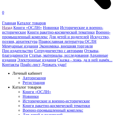
0
Главная
Каталог товаров
Назад
Книги «ОСЛН»
Новинки
Исторические и военно-
исторические
Книги ракетно-космической тематики
Военно-
промышленный комплекс
Для детей и родителей
Искусство,
поэзия, архитектура
Православная литература ОСЛН
Мемуарные издания
Экономика, внешняя торговля
Про издательство
Сотрудничество с авторами
Отзывы,
благодарности
Статьи, материалы, исследования
Архивные
издания
Электронные издания
Сказка - ложь, да в ней намёк...
Контакты
Прайс-лист
Держать удар!
Личный кабинет
Авторизация
Регистрация
Каталог товаров
Книги «ОСЛН»
Новинки
Исторические и военно-исторические
Книги ракетно-космической тематики
Военно-промышленный комплекс
Для детей и родителей