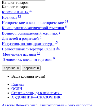
Каталог
товаров
Каталог
товаров
37
Книги «ОСЛН»
19
Новинки
24
Исторические и военно-исторические
6
Книги ракетно-космической тематики
7
Военно-промышленный комплекс
6
Для детей и родителей
15
Искусство, поэзия, архитектура
32
Православная литература ОСЛН
13
Мемуарные издания
9
Экономика, внешняя торговля
Корзина
: 0
Корзина
: 0
Ваша корзина пуста!
Главная
ОСЛН
Сказка - ложь, да в ней намек...
ХУДОЖНИК—СКАЗОЧНИК
Авторы
Держать удар!
Книготорговля - дело непростое