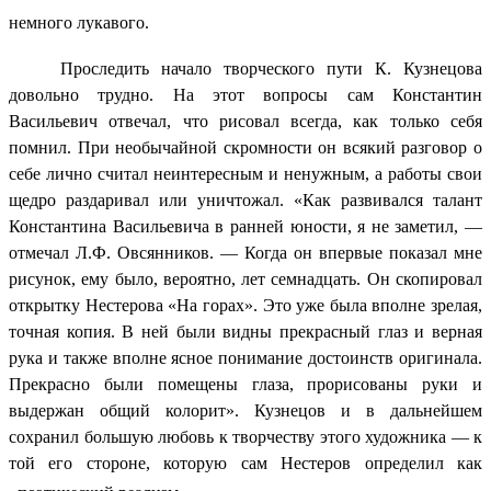
немного лукавого.
Проследить начало творческого пути К. Кузнецова
довольно трудно. На этот вопросы сам Константин
Васильевич отвечал, что рисовал всегда, как только себя
помнил. При необычайной скромности он всякий разговор о
себе лично считал неинтересным и ненужным, а работы свои
щедро раздаривал или уничтожал. «Как развивался талант
Константина Васильевича в ранней юности, я не заметил, —
отмечал Л.Ф. Овсянников. — Когда он впервые показал мне
рисунок, ему было, вероятно, лет семнадцать. Он скопировал
открытку Нестерова «На горах». Это уже была вполне зрелая,
точная копия. В ней были видны прекрасный глаз и верная
рука и также вполне ясное понимание достоинств оригинала.
Прекрасно были помещены глаза, прорисованы руки и
выдержан общий колорит». Кузнецов и в дальнейшем
сохранил большую любовь к творчеству этого художника — к
той его стороне, которую сам Нестеров определил как