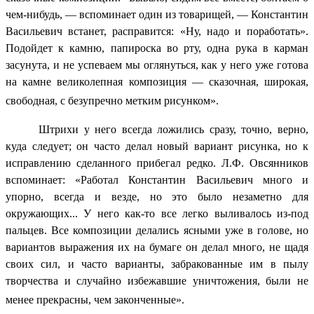
чем-нибудь, — вспоминает один из товарищей, — Константин
Васильевич встанет, расправится: «Ну, надо и поработать».
Подойдет к камню, папироска во рту, одна рука в карман
засунута, и не успеваем мы оглянуться, как у него уже готова
на камне великолепная композиция — сказочная, широкая,
свободная, с безупречно метким рисунком».
Штрихи у него всегда ложились сразу, точно, верно,
куда следует; он часто делал новый вариант рисунка, но к
исправлению сделанного прибегал редко. Л.Ф. Овсянников
вспоминает: «Работал Константин Васильевич много и
упорно, всегда и везде, но это было незаметно для
окружающих... У него как-то все легко выливалось из-под
пальцев. Все композиции делались ясными уже в голове, но
вариантов выражения их на бумаге он делал много, не щадя
своих сил, и часто варианты, забракованные им в пылу
творчества и случайно избежавшие уничтожения, были не
менее прекрасны, чем законченные».