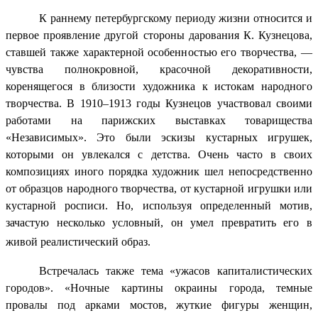
К раннему петербургскому периоду жизни относится и
первое проявление другой стороны дарования К. Кузнецова,
ставшей также характерной особенностью его творчества, —
чувства полнокровной, красочной декоративности,
коренящегося в близости художника к истокам народного
творчества. В 1910–1913 годы Кузнецов участвовал своими
работами на парижских выставках товарищества
«Независимых». Это были эскизы кустарных игрушек,
которыми он увлекался с детства. Очень часто в своих
композициях иного порядка художник шел непосредственно
от образцов народного творчества, от кустарной игрушки или
кустарной росписи. Но, используя определенный мотив,
зачастую несколько условный, он умел превратить его в
живой реалистический образ.
Встречалась также тема «ужасов капиталистических
городов». «Ночные картины окраины города, темные
провалы под арками мостов, жуткие фигуры женщин,