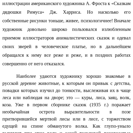
иллюстрации американского художника А. Фроста к «Сказкам
дядюшки Римуса» Дж. Харриса. Но насколько его
собственные рисунки тоньше, живее, психологичнее! Вначале
художник довольно широко пользовался излюбленным
приемом иллюстраторов анималистических сказок и одевал
своих зверей в человеческое платье, но в дальнейшем
обращался к нему все реже и реже, и в поздних работах
совершенно от него отказался.
Наиболее удаются художнику хорошо знакомые в
русской деревне животные, к которым он привык с детства,
повадки которых изучил до тонкости, выслеживая их в чаще
леса или наблюдая на дворе; это — куры, лиса, заяц, волк,
коза. Уже в первом сборнике сказок (1935 г.) поражает
необычайная острота выразительности в позе
притворившейся мертвой лисы или в лисе, с торжеством
едущей на спине обманутого волка. Как глупо-уныло