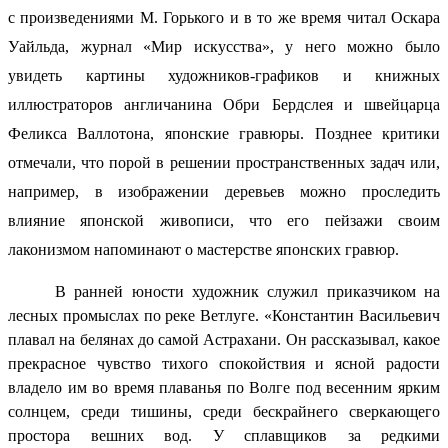
с произведениями М. Горького и в то же время читал Оскара
Уайльда, журнал «Мир искусства», у него можно было
увидеть картины художников-графиков и книжных
иллюстраторов англичанина Обри Бердслея и швейцарца
Феликса Валлотона, японские гравюры. Позднее критики
отмечали, что порой в решении пространственных задач или,
например, в изображении деревьев можно проследить
влияние японской живописи, что его пейзажи своим
лаконизмом напоминают о мастерстве японских гравюр.
В ранней юности художник служил приказчиком на
лесных промыслах по реке Ветлуге. «Константин Васильевич
плавал на белянах до самой Астрахани. Он рассказывал, какое
прекрасное чувство тихого спокойствия и ясной радости
владело им во время плаванья по Волге под весенним ярким
солнцем, среди тишины, среди бескрайнего сверкающего
простора вешних вод. У сплавщиков за редкими