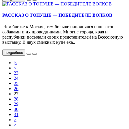
РАССКАЗ О ТОПУШЕ — ПОБЕДИТЕЛЕ ВОЛКОВ
Чем ближе к Москве, тем больше наполнялся наш вагон
собаками и их проводниками. Многие города, края и
республики посылали своих представителей на Все­союзную
выставку. В двух смежных купе еха..
подробнее
|<
<
23
24
25
26
27
28
29
30
31
>
>|