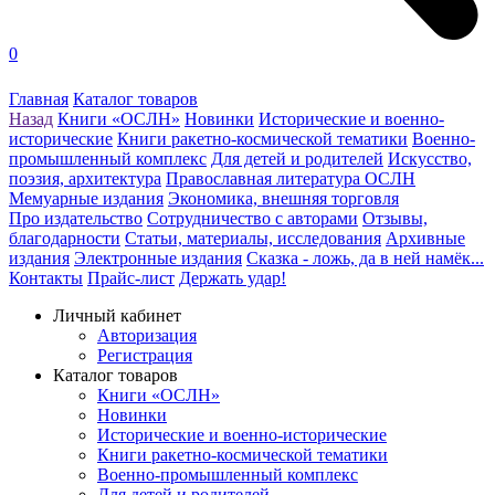
0
Главная
Каталог товаров
Назад
Книги «ОСЛН»
Новинки
Исторические и военно-
исторические
Книги ракетно-космической тематики
Военно-
промышленный комплекс
Для детей и родителей
Искусство,
поэзия, архитектура
Православная литература ОСЛН
Мемуарные издания
Экономика, внешняя торговля
Про издательство
Сотрудничество с авторами
Отзывы,
благодарности
Статьи, материалы, исследования
Архивные
издания
Электронные издания
Сказка - ложь, да в ней намёк...
Контакты
Прайс-лист
Держать удар!
Личный кабинет
Авторизация
Регистрация
Каталог товаров
Книги «ОСЛН»
Новинки
Исторические и военно-исторические
Книги ракетно-космической тематики
Военно-промышленный комплекс
Для детей и родителей