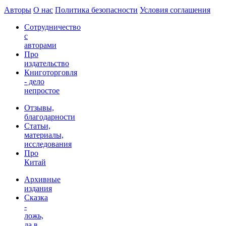
Авторы
О нас
Политика безопасности
Условия соглашения
Сотрудничество
с
авторами
Про
издательство
Книготорговля
- дело
непростое
Отзывы,
благодарности
Статьи,
материалы,
исследования
Про
Китай
Архивные
издания
Сказка
-
ложь,
да в