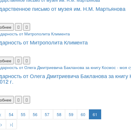
дарственное письмо от музея им. Н.М. Мартьянова
обнее
дарность от Митрополита Климента
обнее
дарность от Олега Дмитриевича Бакланова за книгу К
012 г.
обнее
<
54
55
56
57
58
59
60
61
>
>|