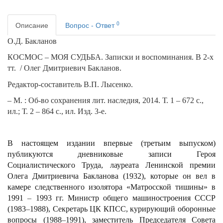
0
Описание
Вопрос - Ответ
О.Д. Бакланов
КОСМОС – МОЯ СУДЬБА. Записки и воспоминания. В 2-х
тт.
/ Олег Дмитриевич Бакланов.
Редактор-составитель В.П. Лысенко.
– М. : Об-во сохранения лит. наследия, 2014. Т. 1 – 672 с.,
ил.
;
Т. 2 – 864 с., ил.
Изд. 3-е.
В настоящем издании впервые (третьим выпуском)
публикуются дневниковые записи Героя
Социалистического Труда, лауреата Ленинской премии
Олега Дмитриевича Бакланова (1932), которые он вел в
камере следственного изолятора «Матросской тишины» в
1991
–
1993 гг. Министр общего машиностроения СССР
(1983
–
1988), Секретарь ЦК КПСС, курирующий оборонные
вопросы (1988
–
1991), заместитель Председателя Совета