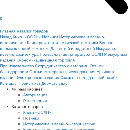
0
Главная
Каталог товаров
Назад
Книги «ОСЛН»
Новинки
Исторические и военно-
исторические
Книги ракетно-космической тематики
Военно-
промышленный комплекс
Для детей и родителей
Искусство,
поэзия, архитектура
Православная литература ОСЛН
Мемуарные
издания
Экономика, внешняя торговля
Про издательство
Сотрудничество с авторами
Отзывы,
благодарности
Статьи, материалы, исследования
Архивные
издания
Электронные издания
Сказка - ложь, да в ней намёк...
Контакты
Прайс-лист
Держать удар!
Личный кабинет
Авторизация
Регистрация
Каталог товаров
Книги «ОСЛН»
Новинки
Исторические и военно-исторические
Книги ракетно-космической тематики