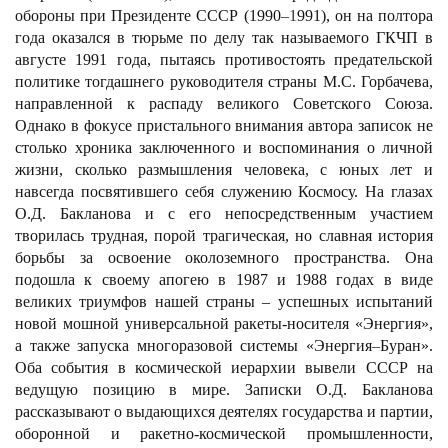
обороны при Президенте СССР (1990
–1
991), он на полтора
года оказался в тюрьме по делу так называемого ГКЧП в
августе 1991 года, пытаясь противостоять предательской
политике тогдашнего руководителя страны М.С. Горбачева,
направленной к распаду великого Советского Союза.
Однако в фокусе пристального внимания автора записок не
столько хроника заключенного и воспоминания о личной
жизни, сколько размышления человека, с юных лет и
навсегда посвятившего себя служению Космосу. На глазах
О.Д. Бакланова и с его непосредственным участием
творилась трудная, порой трагическая, но славная история
борьбы за освоение околоземного пространства. Она
подошла к своему апогею в 1987 и 1988 годах в виде
великих триумфов нашей страны
–
успешных испытаний
новой мошной универсальной ракеты-носителя «Энергия»,
а также запуска многоразовой системы «Энергия
–
Буран».
Оба события в космической иерархии вывели СССР на
ведущую позицию в мире. Записки О.Д. Бакланова
рассказывают о выдающихся деятелях государства и партии,
оборонной и ракетно-космической промышленности,