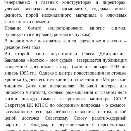
генеральных и главных конструкторах и директорах,
ученых, военачальниках, космонавтах, содержат много
ценного, порой неожиданного, материала о ключевых
фигурах того времени.
Издание богато иллюстрировано, многие снимки
публикуются впервые (третьим выпуском).
В первом томе печатаются записи, сделанные в августе
–
декабре 1991 года.
Во второй части двухтомника Олега Дмитриевича
Бакланова «Космос
–
моя судьба» завершается публикация
«тюремных дневников» автора (записи с января 1992 по
январь 1993 гг.). Однако в центре повествования не столько
хроника будней его незаконного заточения в «Матросской
тишине» (хотя она представляет большой интерес для
широкого читателя), сколько размышления о главном деле
жизни некогда самого «секретного» министра СССР,
Секретаря ЦК КПСС по оборонным вопросам
–
о космосе,
возможностях его дальнейшего освоения, о том, какой
ценой достался Советскому Союзу ракетно-ядерный
паритет с Западом, о нереализованных перспективах,
которые открывались в нашей стране в связи с успешным