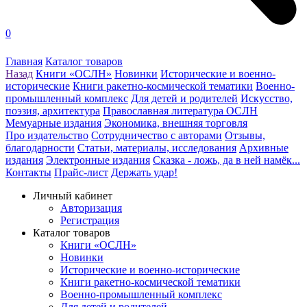
0
Главная
Каталог товаров
Назад
Книги «ОСЛН»
Новинки
Исторические и военно-
исторические
Книги ракетно-космической тематики
Военно-
промышленный комплекс
Для детей и родителей
Искусство,
поэзия, архитектура
Православная литература ОСЛН
Мемуарные издания
Экономика, внешняя торговля
Про издательство
Сотрудничество с авторами
Отзывы,
благодарности
Статьи, материалы, исследования
Архивные
издания
Электронные издания
Сказка - ложь, да в ней намёк...
Контакты
Прайс-лист
Держать удар!
Личный кабинет
Авторизация
Регистрация
Каталог товаров
Книги «ОСЛН»
Новинки
Исторические и военно-исторические
Книги ракетно-космической тематики
Военно-промышленный комплекс
Для детей и родителей