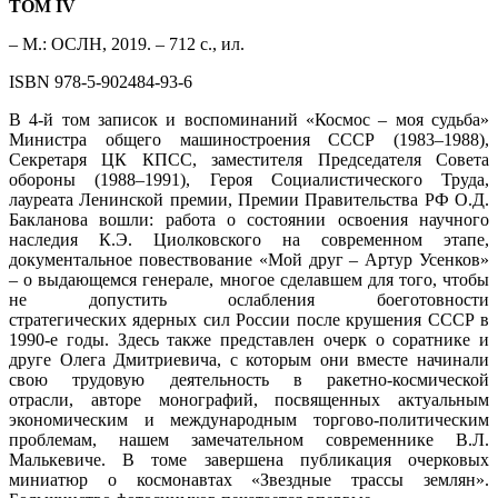
ТОМ IV
– М.: ОСЛН,
2019. – 712 с., ил.
ISBN 978-5-902484-93-6
В 4-й том записок и воспоминаний «Космос – моя судьба»
Министра
общего машиностроения СССР (1983–1988),
Секретаря ЦК КПСС, заместителя Председателя Совета
обороны (1988–1991), Героя Социалистического Труда,
лауреата Ленинской премии, Премии Правительства РФ
О.Д.
Бакланова вошли: работа о состоянии освоения научного
наследия
К.Э. Циолковского на современном этапе,
документальное повествование
«Мой друг – Артур Усенков»
– о выдающемся генерале, многое сделавшем
для того, чтобы
не допустить ослабления боеготовности
стратегических
ядерных сил России после крушения СССР в
1990-е годы. Здесь также представлен очерк о соратнике и
друге Олега Дмитриевича, с которым они вместе начинали
свою трудовую деятельность в ракетно-космической
отрасли,
авторе монографий, посвященных актуальным
экономическим и международным торгово-политическим
проблемам, нашем замечательном современнике В.Л.
Малькевиче. В томе завершена публикация очерковых
миниатюр о космонавтах «Звездные трассы землян».