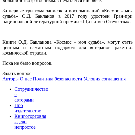
Большинство фотоснимков
печатается впервые.
За первые три тома записок и воспоминаний «Космос – моя
судьба»
О.Д. Бакланов в 2017 году удостоен Гран-при
национальной литературной
премии «Щит и меч Отечества».
Книги О.Д. Бакланова «Космос – моя судь­ба», могут стать
ценным и памятным подарком для ветеранов ракетно-
космической отрасли.
Пока не было вопросов.
Задать вопрос
Авторы
О нас
Политика безопасности
Условия соглашения
Сотрудничество
с
авторами
Про
издательство
Книготорговля
- дело
непростое