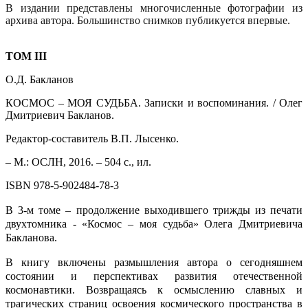
В издании представлены многочисленные фотографии из
архива автора. Большинство снимков публикуется впервые.
ТОМ III
О.Д. Бакланов
КОСМОС – МОЯ СУДЬБА. Записки и воспоминания.
/ Олег
Дмитриевич Бакланов.
Редактор-составитель В.П. Лысенко.
– М.: ОСЛН,
2016. – 504 с., ил.
ISBN 978-5-902484-78-3
В 3-м томе – продолжение выходившего трижды из печати
двухтомника - «Космос – моя судьба» Олега Дмитриевича
Бакланова.
В книгу включены размышления автора о се­годняшнем
состоянии и перспективах развития отечественной
космонавтики. Возвращаясь к осмыслению славных и
трагических страниц ос­воения космического пространства в