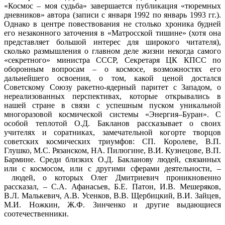
«Космос
–
моя судьба» завершается публикация «тюремных
дневников» автора (записи с января 1992 по январь 1993 гг.).
Однако в центре повествования не столько хроника будней
его незаконного заточения в «Матросской тишине» (хотя она
представляет большой интерес для широкого читателя),
сколько размышления о главном деле жизни некогда самого
«секретного» министра СССР, Секретаря ЦК КПСС по
оборонным вопросам
–
о космосе, возможностях его
дальнейшего освоения, о том, какой ценой достался
Советскому Союзу ракетно-ядерный паритет с Западом, о
нереализованных перспективах, которые открывались в
нашей стране в связи с успешным пуском уникальной
многоразовой космической системы «Энергия
–
Буран». С
особой теплотой О.Д. Бакланов рассказывает о своих
учителях и соратниках, замечательной когорте творцов
советских космических триумфов: СП. Королеве, В.П.
Глушко, М.С. Рязанском, НА. Пилюгине, В.И. Кузнецове, В.П.
Бармине. Среди близких О.Д. Бакланову людей, связанных
или с космосом, или с другими сферами деятельности,
–
людей, о которых Олег Дмитриевич проникновенно
рассказал,
–
С.А. Афанасьев, Б.Е. Патон, И.В. Мешеряков,
В.Л. Малькевич, А.В. Усенков, В.В. Щербицкий, В.И. Зайцев,
М.И. Ножкин, Ж.Ф. Зинченко и другие выдающиеся
соотечественники.