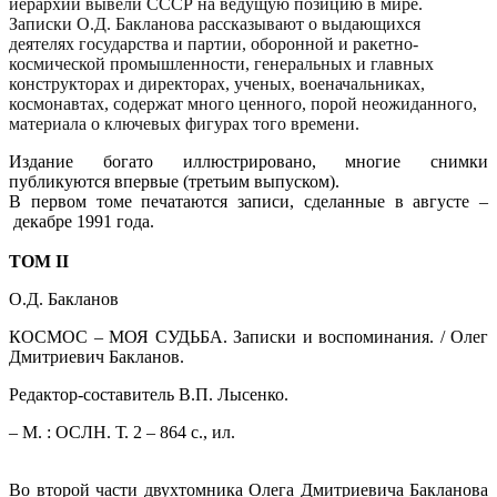
иерархии вывели СССР на ведущую позицию в мире.
Записки О.Д. Бакланова рассказывают о выдающихся
деятелях государства и партии, оборонной и ракетно-
космической промышленности, генеральных и главных
конструкторах и директорах, ученых, военачальниках,
космонавтах, содержат много ценного, порой неожиданного,
материала о ключевых фигурах того времени.
Издание богато иллюстрировано, многие снимки
публикуются впервые (третьим выпуском).
В первом томе печатаются записи, сделанные в августе
–
декабре 1991 года.
ТОМ II
О.Д. Бакланов
КОСМОС – МОЯ СУДЬБА. Записки и воспоминания.
/ Олег
Дмитриевич Бакланов.
Редактор-составитель В.П. Лысенко.
– М. : ОСЛН. Т.
2 – 864 с., ил.
Во второй части двухтомника Олега Дмитриевича Бакланова