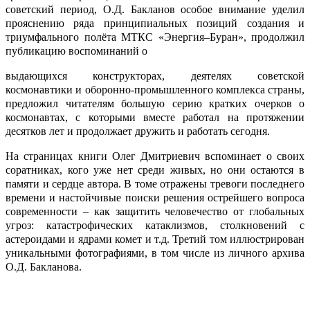
советский период, О.Д. Бакланов особое внимание уделил
прояснению ряда принципиальных позиций соз­дания и
триумфального полёта МТКС «Энергия–Буран», продолжил
публикацию воспоминаний о
выдающихся конструкторах, деятелях советской
космонавтики и оборонно-промышленного ком­плекса страны,
предложил читателям большую серию кратких очерков о
космонавтах, с которы­ми вместе работал на протяжении
десятков лет и продолжает дружить и работать сегодня.
На страницах книги Олег Дмитриевич вспо­минает о своих
соратниках, кого уже нет среди живых, но они остаются в
памяти и сердце авто­ра. В томе отражены тревоги последнего
време­ни и настойчивые поиски решения острейшего вопроса
современности – как защитить челове­чество от глобальных
угроз: катастрофических катаклизмов, столкновений с
астероидами и ядрами комет и т.д. Третий том иллюстрирован
уникальными фотографиями, в том числе из личного архива
О.Д. Бакланова.