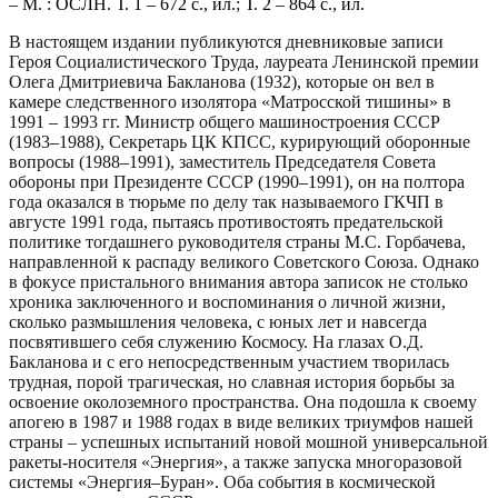
– М. : ОСЛН. Т. 1 – 672 с., ил.
;
Т. 2 – 864 с., ил.
В настоящем издании публикуются дневниковые записи
Героя Социалистического Труда, лауреата Ленинской премии
Олега Дмитриевича Бакланова (1932), которые он вел в
камере следственного изолятора «Матросской тишины» в
1991
–
1993 гг. Министр общего машиностроения СССР
(1983
–
1988), Секретарь ЦК КПСС, курирующий оборонные
вопросы (1988
–
1991), заместитель Председателя Совета
обороны при Президенте СССР (1990
–1
991), он на полтора
года оказался в тюрьме по делу так называемого ГКЧП в
августе 1991 года, пытаясь противостоять предательской
политике тогдашнего руководителя страны М.С. Горбачева,
направленной к распаду великого Советского Союза. Однако
в фокусе пристального внимания автора записок не столько
хроника заключенного и воспоминания о личной жизни,
сколько размышления человека, с юных лет и навсегда
посвятившего себя служению Космосу. На глазах О.Д.
Бакланова и с его непосредственным участием творилась
трудная, порой трагическая, но славная история борьбы за
освоение околоземного пространства. Она подошла к своему
апогею в 1987 и 1988 годах в виде великих триумфов нашей
страны
–
успешных испытаний новой мошной универсальной
ракеты-носителя «Энергия», а также запуска многоразовой
системы «Энергия
–
Буран». Оба события в космической