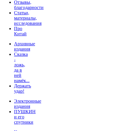
Отзывы,
благодарности
Статьи,
материалы,
исследования
Про
Китай
Архивные
издания
Сказка
-
ложь,
да в
ней
намёк...
Держать
удар!
Электронные
издания
ПУШКИН
и его
спутники