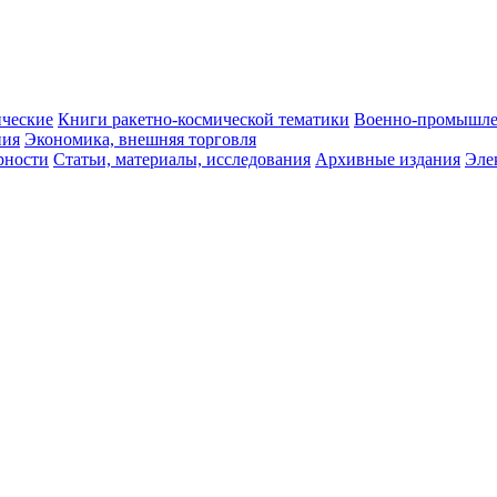
ические
Книги ракетно-космической тематики
Военно-промышле
ния
Экономика, внешняя торговля
рности
Статьи, материалы, исследования
Архивные издания
Эле