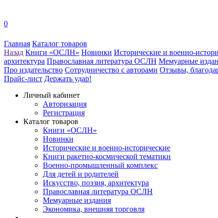
0
Главная
Каталог товаров
Назад
Книги «ОСЛН»
Новинки
Исторические и военно-истор
архитектура
Православная литература ОСЛН
Мемуарные изда
Про издательство
Сотрудничество с авторами
Отзывы, благода
Прайс-лист
Держать удар!
Личный кабинет
Авторизация
Регистрация
Каталог товаров
Книги «ОСЛН»
Новинки
Исторические и военно-исторические
Книги ракетно-космической тематики
Военно-промышленный комплекс
Для детей и родителей
Искусство, поэзия, архитектура
Православная литература ОСЛН
Мемуарные издания
Экономика, внешняя торговля